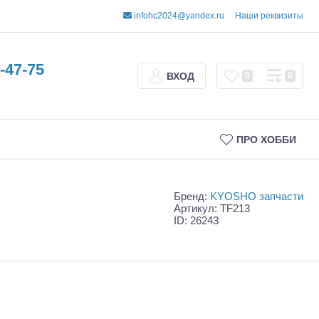
infohc2024@yandex.ru
Наши реквизиты
-47-75
ВХОД
0
0
ПРО ХОББИ
Бренд:
KYOSHO запчасти
Артикул: TF213
ID: 26243
Трофи
Шорт-корсы