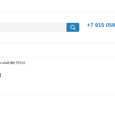
+7 915 059
 shaft (tf6) TF213
3
борки
Машины с
электродвигателем