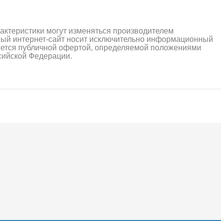
рактеристики могут изменяться производителем
ный интернет-сайт носит исключительно информационный
ляется публичной офертой, определяемой положениями
ссийской Федерации.
алли
Багги/трагги
Монс