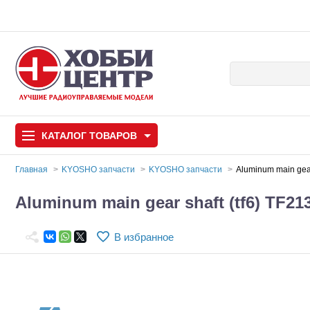
КАТАЛОГ
ТОВАРОВ
Главная
KYOSHO запчасти
KYOSHO запчасти
Aluminum main gear
Автомодели
Aluminum main gear shaft (tf6) TF21
Запчасти и аксессуары
В избранное
Игрушки
Автомодели для с
Самолеты