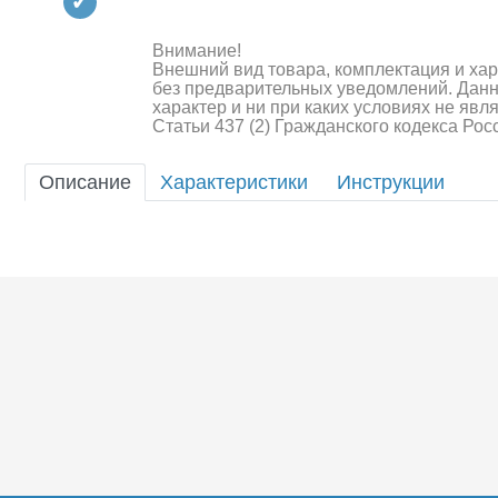
Квадрокоптеры
Судомодели
Внимание!
Внешний вид товара, комплектация и ха
без предварительных уведомлений. Дан
Конструкторы
характер и ни при каких условиях не яв
Статьи 437 (2) Гражданского кодекса Ро
Аппаратура и электроника
Описание
Характеристики
Инструкции
Аккумуляторы и батарейки
Зарядные устройства и блоки
питания
Двигатели
Технические жидкости
Шоссейки/дрифт/р
Инструмент,измерительные
приборы,расходники
Оптовая продажа запчастей
для моделей