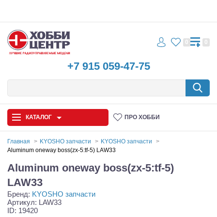
0
0
+7 915 059-47-75
КАТАЛОГ
ПРО ХОББИ
Главная
KYOSHO запчасти
KYOSHO запчасти
Aluminum oneway boss(zx-5:tf-5) LAW33
Автомодели
Aluminum oneway boss(zx-5:tf-5)
Запчасти и аксессуары
LAW33
Бренд:
KYOSHO запчасти
Игрушки
Артикул: LAW33
ID: 19420