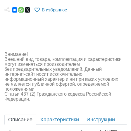
Самолеты
В избранное
Квадрокоптеры
Судомодели
Конструкторы
Аппаратура и электроника
Внимание!
Внешний вид товара, комплектация и характеристики
Аккумуляторы и батарейки
могут изменяться производителем
без предварительных уведомлений. Данный
интернет-сайт носит исключительно
Зарядные устройства и блоки питания
информационный характер и ни при каких условиях
не является публичной офертой, определяемой
Двигатели
положениями
Статьи 437 (2) Гражданского кодекса Российской
Федерации.
Технические жидкости
Инструмент,измерительные приборы,расходники
Описание
Характеристики
Инструкции
Оптовая продажа запчастей для моделей