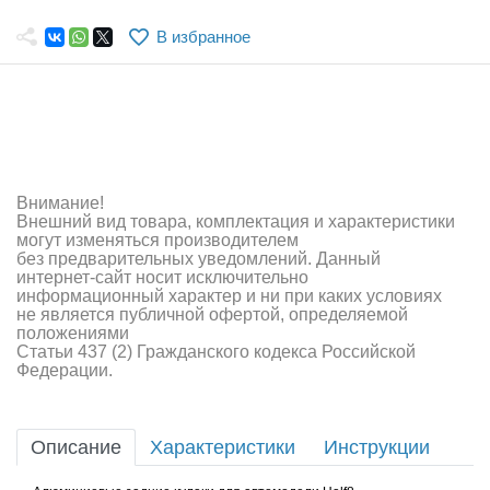
Самолеты
В избранное
Квадрокоптеры
Судомодели
Конструкторы
Аппаратура и электроника
Внимание!
Внешний вид товара, комплектация и характеристики
Аккумуляторы и батарейки
могут изменяться производителем
без предварительных уведомлений. Данный
интернет-сайт носит исключительно
Зарядные устройства и блоки питания
информационный характер и ни при каких условиях
не является публичной офертой, определяемой
Двигатели
положениями
Статьи 437 (2) Гражданского кодекса Российской
Федерации.
Технические жидкости
Инструмент,измерительные приборы,расходники
Описание
Характеристики
Инструкции
Оптовая продажа запчастей для моделей