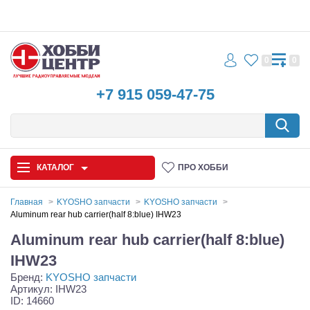
0
0
+7 915 059-47-75
КАТАЛОГ
ПРО ХОББИ
Главная
KYOSHO запчасти
KYOSHO запчасти
Aluminum rear hub carrier(half 8:blue) IHW23
Автомодели
Aluminum rear hub carrier(half 8:blue)
Запчасти и аксессуары
IHW23
Бренд:
KYOSHO запчасти
Игрушки
Артикул: IHW23
ID: 14660