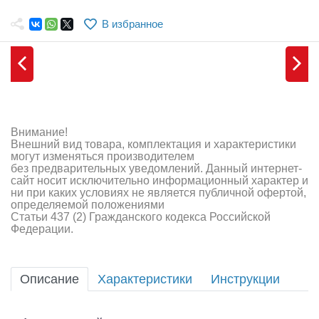
Самолеты
В избранное
Квадрокоптеры
Судомодели
Конструкторы
Аппаратура и электроника
Внимание!
Внешний вид товара, комплектация и характеристики
Аккумуляторы и батарейки
могут изменяться производителем
без предварительных уведомлений. Данный интернет-
сайт носит исключительно информационный характер и
Зарядные устройства и блоки питания
ни при каких условиях не является публичной офертой,
определяемой положениями
Двигатели
Статьи 437 (2) Гражданского кодекса Российской
Федерации.
Технические жидкости
Инструмент,измерительные приборы,расходники
Описание
Характеристики
Инструкции
Оптовая продажа запчастей для моделей