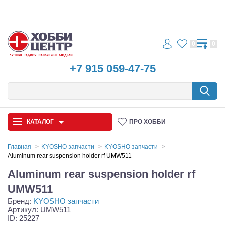
0
0
+7 915 059-47-75
КАТАЛОГ
ПРО ХОББИ
Главная
KYOSHO запчасти
KYOSHO запчасти
Aluminum rear suspension holder rf UMW511
Автомодели
Aluminum rear suspension holder rf
Запчасти и аксессуары
UMW511
Бренд:
KYOSHO запчасти
Игрушки
Артикул: UMW511
ID: 25227