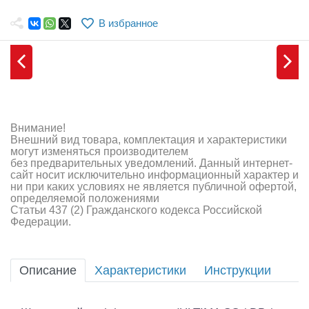
Самолеты
В избранное
Квадрокоптеры
Судомодели
Конструкторы
Аппаратура и электроника
Внимание!
Внешний вид товара, комплектация и характеристики
Аккумуляторы и батарейки
могут изменяться производителем
без предварительных уведомлений. Данный интернет-
сайт носит исключительно информационный характер и
Зарядные устройства и блоки питания
ни при каких условиях не является публичной офертой,
определяемой положениями
Двигатели
Статьи 437 (2) Гражданского кодекса Российской
Федерации.
Технические жидкости
Инструмент,измерительные приборы,расходники
Описание
Характеристики
Инструкции
Оптовая продажа запчастей для моделей