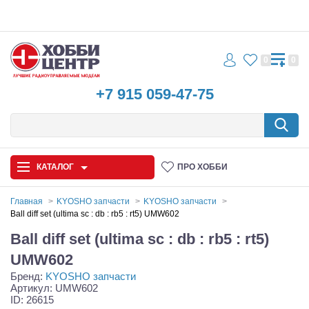
0
0
+7 915 059-47-75
КАТАЛОГ
ПРО ХОББИ
Главная
KYOSHO запчасти
KYOSHO запчасти
Ball diff set (ultima sc : db : rb5 : rt5) UMW602
Автомодели
Ball diff set (ultima sc : db : rb5 : rt5)
Запчасти и аксессуары
UMW602
Бренд:
KYOSHO запчасти
Игрушки
Артикул: UMW602
ID: 26615