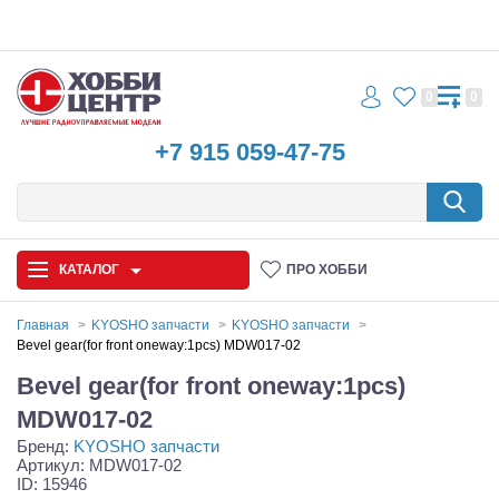
0
0
+7 915 059-47-75
КАТАЛОГ
ПРО ХОББИ
Главная
KYOSHO запчасти
KYOSHO запчасти
Bevel gear(for front oneway:1pcs) MDW017-02
Автомодели
Bevel gear(for front oneway:1pcs)
Запчасти и аксессуары
MDW017-02
Бренд:
KYOSHO запчасти
Игрушки
Артикул: MDW017-02
ID: 15946