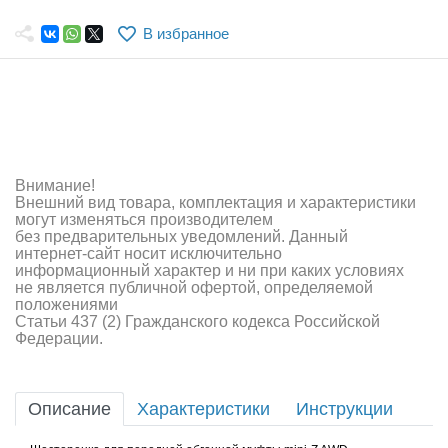
Самолеты
В избранное
Квадрокоптеры
Судомодели
Конструкторы
Аппаратура и электроника
Внимание!
Внешний вид товара, комплектация и характеристики
Аккумуляторы и батарейки
могут изменяться производителем
без предварительных уведомлений. Данный
интернет-сайт носит исключительно
Зарядные устройства и блоки питания
информационный характер и ни при каких условиях
не является публичной офертой, определяемой
Двигатели
положениями
Статьи 437 (2) Гражданского кодекса Российской
Федерации.
Технические жидкости
Инструмент,измерительные приборы,расходники
Описание
Характеристики
Инструкции
Оптовая продажа запчастей для моделей