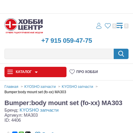
0
0
+7 915 059-47-75
КАТАЛОГ
ПРО ХОББИ
Главная
KYOSHO запчасти
KYOSHO запчасти
Bumper:body mount set (fo-xx) MA303
Автомодели
Bumper:body mount set (fo-xx) MA303
Бренд:
KYOSHO запчасти
Запчасти и аксессуары
Артикул: MA303
ID: 4406
Игрушки