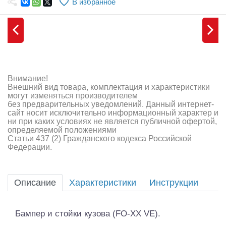
В избранное
Самолеты
Квадрокоптеры
Судомодели
Конструкторы
Внимание!
Внешний вид товара, комплектация и характеристики
Аппаратура и электроника
могут изменяться производителем
без предварительных уведомлений. Данный интернет-
Аккумуляторы и батарейки
сайт носит исключительно информационный характер и
ни при каких условиях не является публичной офертой,
определяемой положениями
Зарядные устройства и блоки питания
Статьи 437 (2) Гражданского кодекса Российской
Федерации.
Двигатели
Технические жидкости
Описание
Характеристики
Инструкции
Инструмент,измерительные приборы,расходники
Бампер и стойки кузова (FO-XX VE).
Оптовая продажа запчастей для моделей