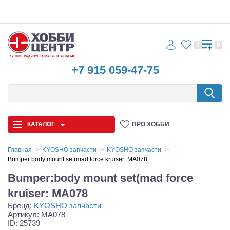
0
0
+7 915 059-47-75
КАТАЛОГ
ПРО ХОББИ
Главная
KYOSHO запчасти
KYOSHO запчасти
Bumper:body mount set(mad force kruiser: MA078
Автомодели
Bumper:body mount set(mad force
Запчасти и аксессуары
kruiser: MA078
Бренд:
KYOSHO запчасти
Игрушки
Артикул: MA078
ID: 25739