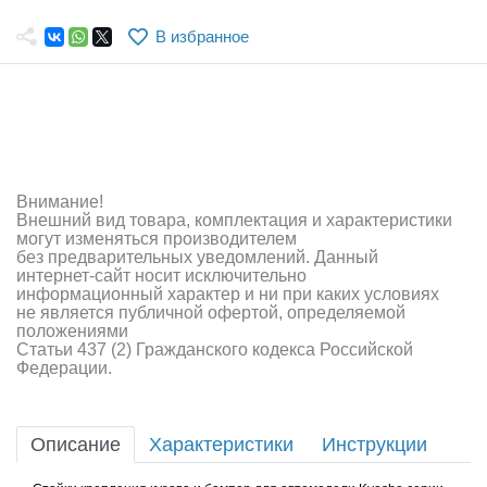
Самолеты
В избранное
Квадрокоптеры
Судомодели
Конструкторы
Аппаратура и электроника
Внимание!
Внешний вид товара, комплектация и характеристики
Аккумуляторы и батарейки
могут изменяться производителем
без предварительных уведомлений. Данный
интернет-сайт носит исключительно
Зарядные устройства и блоки питания
информационный характер и ни при каких условиях
не является публичной офертой, определяемой
Двигатели
положениями
Статьи 437 (2) Гражданского кодекса Российской
Федерации.
Технические жидкости
Инструмент,измерительные приборы,расходники
Описание
Характеристики
Инструкции
Оптовая продажа запчастей для моделей