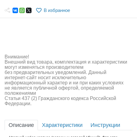
Самолеты
В избранное
Квадрокоптеры
Судомодели
Конструкторы
Аппаратура и электроника
Внимание!
Внешний вид товара, комплектация и характеристики
Аккумуляторы и батарейки
могут изменяться производителем
без предварительных уведомлений. Данный
интернет-сайт носит исключительно
Зарядные устройства и блоки питания
информационный характер и ни при каких условиях
не является публичной офертой, определяемой
Двигатели
положениями
Статьи 437 (2) Гражданского кодекса Российской
Федерации.
Технические жидкости
Инструмент,измерительные приборы,расходники
Описание
Характеристики
Инструкции
Оптовая продажа запчастей для моделей