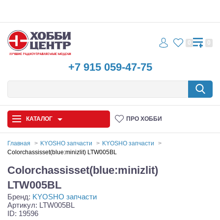
0
0
+7 915 059-47-75
КАТАЛОГ
ПРО ХОББИ
Главная
KYOSHO запчасти
KYOSHO запчасти
Colorchassisset(blue:minizlit) LTW005BL
Автомодели
Colorchassisset(blue:minizlit)
Запчасти и аксессуары
LTW005BL
Бренд:
KYOSHO запчасти
Игрушки
Артикул: LTW005BL
ID: 19596