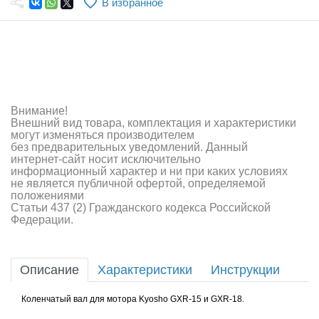
В избранное
Самолеты
Квадрокоптеры
Судомодели
Конструкторы
Внимание!
Внешний вид товара, комплектация и характеристики
Аппаратура и электроника
могут изменяться производителем
без предварительных уведомлений. Данный
Аккумуляторы и батарейки
интернет-сайт носит исключительно
информационный характер и ни при каких условиях
не является публичной офертой, определяемой
Зарядные устройства и блоки питания
положениями
Статьи 437 (2) Гражданского кодекса Российской
Двигатели
Федерации.
Технические жидкости
Описание
Характеристики
Инструкции
Инструмент,измерительные приборы,расходники
Коленчатый вал для мотора Kyosho GXR-15 и GXR-18.
Оптовая продажа запчастей для моделей