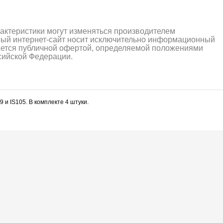
рактеристики могут изменяться производителем
ный интернет-сайт носит исключительно информационный
ляется публичной офертой, определяемой положениями
ссийской Федерации.
9 и IS105. В комплекте 4 штуки.
алли
Багги/трагги
Монс