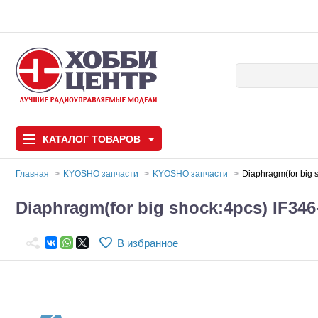
КАТАЛОГ
ТОВАРОВ
Главная
KYOSHO запчасти
KYOSHO запчасти
Diaphragm(for big 
Автомодели
Diaphragm(for big shock:4pcs) IF346
Запчасти и аксессуары
В избранное
Игрушки
Автомодели для с
Самолеты