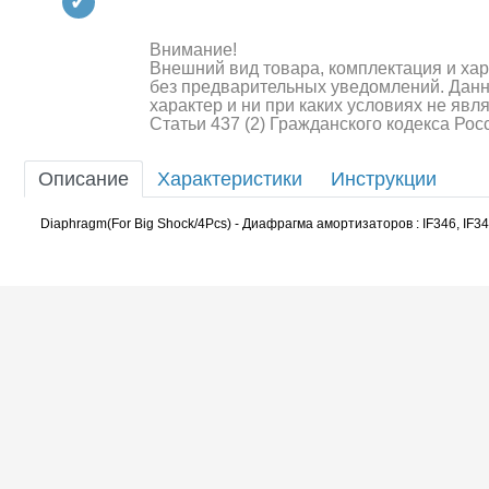
Квадрокоптеры
Судомодели
Внимание!
Внешний вид товара, комплектация и ха
без предварительных уведомлений. Дан
Конструкторы
характер и ни при каких условиях не яв
Статьи 437 (2) Гражданского кодекса Ро
Аппаратура и электроника
Описание
Характеристики
Инструкции
Аккумуляторы и батарейки
Diaphragm(For Big Shock/4Pcs) - Диафрагма амортизаторов : IF346, IF34
Зарядные устройства и блоки
питания
Двигатели
Технические жидкости
Шоссейки/дрифт/р
Инструмент,измерительные
приборы,расходники
Оптовая продажа запчастей
для моделей