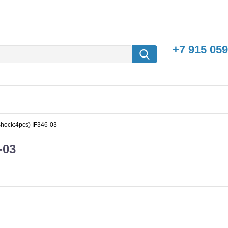
+7 915 059
shock:4pcs) IF346-03
-03
борки
Машины с
электродвигателем