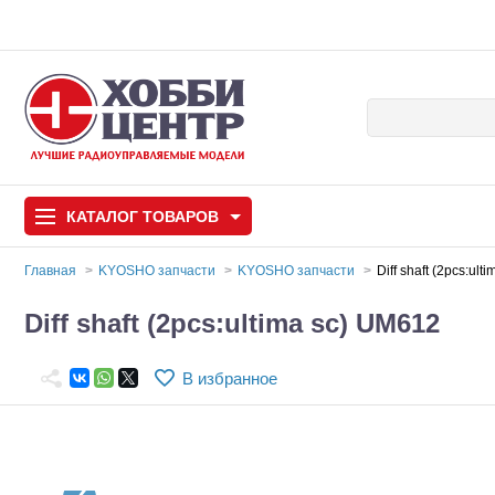
КАТАЛОГ
ТОВАРОВ
Главная
KYOSHO запчасти
KYOSHO запчасти
Diff shaft (2pcs:ul
Автомодели
Diff shaft (2pcs:ultima sc) UM612
Запчасти и аксессуары
В избранное
Игрушки
Автомодели для с
Самолеты