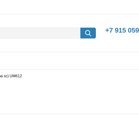
+7 915 059
tima sc) UM612
борки
Машины с
электродвигателем