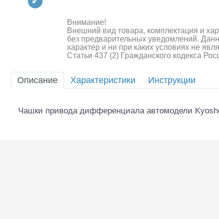
Квадрокоптеры
Судомодели
Внимание!
Внешний вид товара, комплектация и ха
без предварительных уведомлений. Дан
Конструкторы
характер и ни при каких условиях не яв
Статьи 437 (2) Гражданского кодекса Ро
Аппаратура и электроника
Описание
Характеристики
Инструкции
Аккумуляторы и батарейки
Зарядные устройства и блоки
Чашки привода дифференциала автомодели Kyosho
питания
Двигатели
Технические жидкости
Шоссейки/дрифт/р
Инструмент,измерительные
приборы,расходники
Оптовая продажа запчастей
для моделей