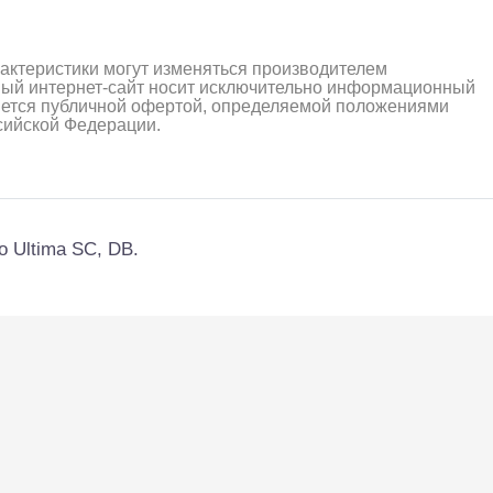
рактеристики могут изменяться производителем
ный интернет-сайт носит исключительно информационный
ляется публичной офертой, определяемой положениями
ссийской Федерации.
 Ultima SC, DB.
алли
Багги/трагги
Монс