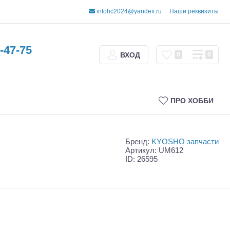
infohc2024@yandex.ru
Наши реквизиты
-47-75
ВХОД
0
0
ПРО ХОББИ
Бренд:
KYOSHO запчасти
Артикул: UM612
ID: 26595
Трофи
Шорт-корсы