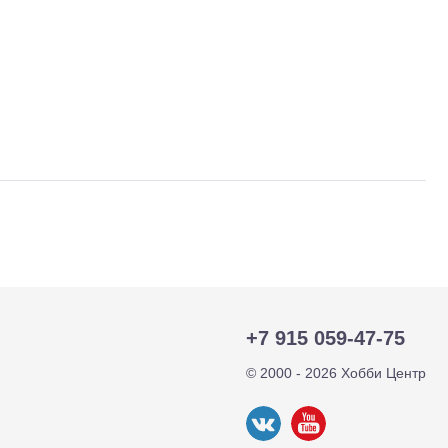
тр-траки
ДВС модели
+7 915 059-47-75
© 2000 - 2026 Хобби Центр