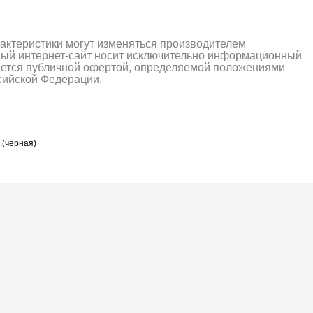
рактеристики могут изменяться производителем
ный интернет-сайт носит исключительно информационный
ляется публичной офертой, определяемой положениями
ссийской Федерации.
.(чёрная)
алли
Багги/трагги
Монс