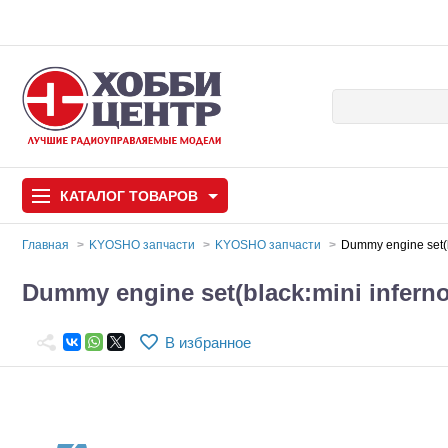
КАТАЛОГ
ТОВАРОВ
Главная
KYOSHO запчасти
KYOSHO запчасти
Dummy engine set(b
Автомодели
Dummy engine set(black:mini infern
Запчасти и аксессуары
В избранное
Игрушки
Автомодели для с
Самолеты