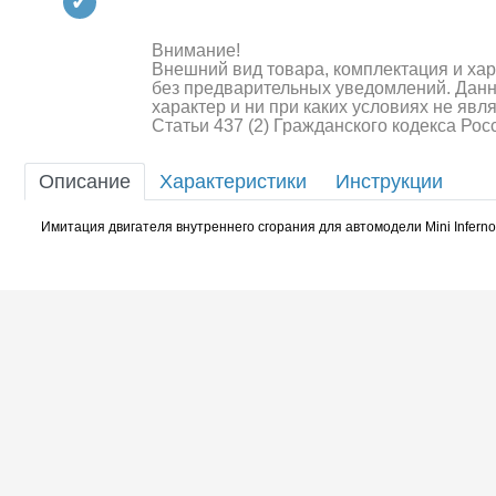
Квадрокоптеры
Судомодели
Внимание!
Внешний вид товара, комплектация и ха
без предварительных уведомлений. Дан
Конструкторы
характер и ни при каких условиях не яв
Статьи 437 (2) Гражданского кодекса Ро
Аппаратура и электроника
Описание
Характеристики
Инструкции
Аккумуляторы и батарейки
Имитация двигателя внутреннего сгорания для автомодели Mini Inferno
Зарядные устройства и блоки
питания
Двигатели
Технические жидкости
Шоссейки/дрифт/р
Инструмент,измерительные
приборы,расходники
Оптовая продажа запчастей
для моделей