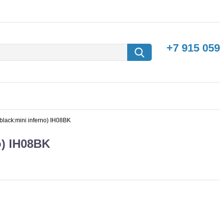
+7 915 059
lack:mini inferno) IH08BK
o) IH08BK
борки
Машины с
электродвигателем