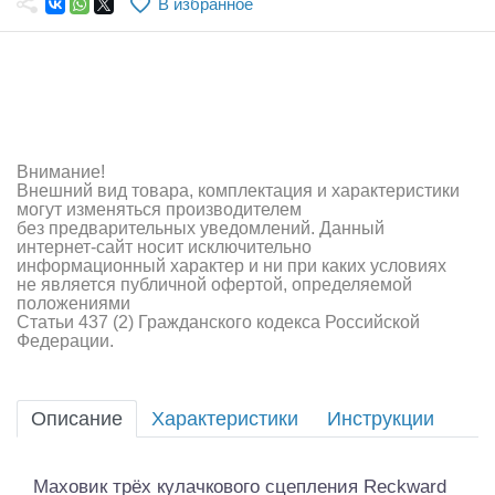
В избранное
Самолеты
Квадрокоптеры
Судомодели
Конструкторы
Внимание!
Внешний вид товара, комплектация и характеристики
Аппаратура и электроника
могут изменяться производителем
без предварительных уведомлений. Данный
Аккумуляторы и батарейки
интернет-сайт носит исключительно
информационный характер и ни при каких условиях
не является публичной офертой, определяемой
Зарядные устройства и блоки питания
положениями
Статьи 437 (2) Гражданского кодекса Российской
Двигатели
Федерации.
Технические жидкости
Описание
Характеристики
Инструкции
Инструмент,измерительные приборы,расходники
Оптовая продажа запчастей для моделей
Маховик трёх кулачкового сцепления Reckward