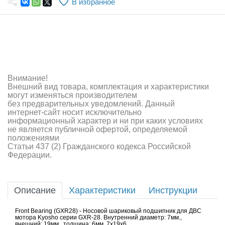
В избранное
Самолеты
Квадрокоптеры
Судомодели
Конструкторы
Внимание!
Внешний вид товара, комплектация и характеристики
Аппаратура и электроника
могут изменяться производителем
без предварительных уведомлений. Данный
Аккумуляторы и батарейки
интернет-сайт носит исключительно
информационный характер и ни при каких условиях
не является публичной офертой, определяемой
Зарядные устройства и блоки питания
положениями
Статьи 437 (2) Гражданского кодекса Российской
Двигатели
Федерации.
Технические жидкости
Описание
Характеристики
Инструкции
Инструмент,измерительные приборы,расходники
Front Bearing (GXR28) - Носовой шариковый подшипник для ДВС
Оптовая продажа запчастей для моделей
мотора Kyosho серии GXR-28. Внутренний диаметр: 7мм.,
внешний: 19мм., толщина: 6мм. 7x19x6