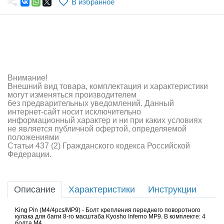
В избранное
Самолеты
Квадрокоптеры
Судомодели
Конструкторы
Внимание!
Внешний вид товара, комплектация и характеристики
Аппаратура и электроника
могут изменяться производителем
без предварительных уведомлений. Данный
Аккумуляторы и батарейки
интернет-сайт носит исключительно
информационный характер и ни при каких условиях
не является публичной офертой, определяемой
Зарядные устройства и блоки питания
положениями
Статьи 437 (2) Гражданского кодекса Российской
Двигатели
Федерации.
Технические жидкости
Описание
Характеристики
Инструкции
Инструмент,измерительные приборы,расходники
King Pin (M4/4pcs/MP9) - Болт крепления переднего поворотного
Оптовая продажа запчастей для моделей
кулака для багги 8-го масштаба Kyosho Inferno MP9. В комплекте: 4
болта M4.