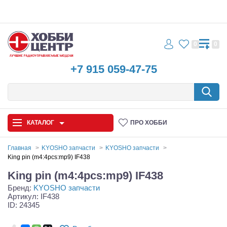
0
0
+7 915 059-47-75
КАТАЛОГ
ПРО ХОББИ
Главная
KYOSHO запчасти
KYOSHO запчасти
King pin (m4:4pcs:mp9) IF438
Автомодели
King pin (m4:4pcs:mp9) IF438
Бренд:
KYOSHO запчасти
Запчасти и аксессуары
Артикул: IF438
ID: 24345
Игрушки