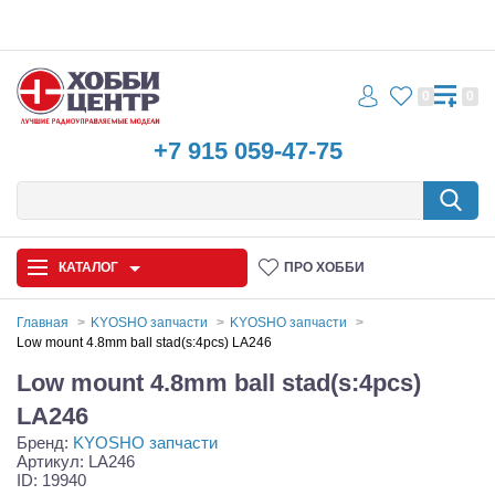
0
0
+7 915 059-47-75
КАТАЛОГ
ПРО ХОББИ
Главная
KYOSHO запчасти
KYOSHO запчасти
Low mount 4.8mm ball stad(s:4pcs) LA246
Автомодели
Low mount 4.8mm ball stad(s:4pcs)
Запчасти и аксессуары
LA246
Бренд:
KYOSHO запчасти
Игрушки
Артикул: LA246
ID: 19940