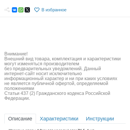
Самолеты
В избранное
Квадрокоптеры
Судомодели
Конструкторы
Аппаратура и электроника
Внимание!
Внешний вид товара, комплектация и характеристики
Аккумуляторы и батарейки
могут изменяться производителем
без предварительных уведомлений. Данный
интернет-сайт носит исключительно
Зарядные устройства и блоки питания
информационный характер и ни при каких условиях
не является публичной офертой, определяемой
Двигатели
положениями
Статьи 437 (2) Гражданского кодекса Российской
Федерации.
Технические жидкости
Инструмент,измерительные приборы,расходники
Описание
Характеристики
Инструкции
Оптовая продажа запчастей для моделей