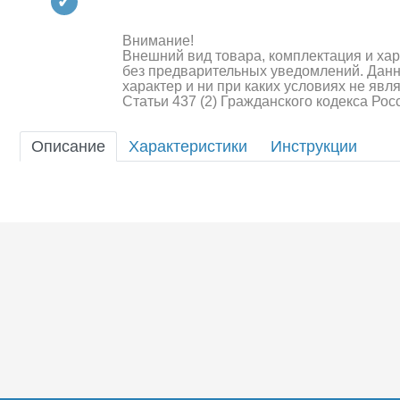
Квадрокоптеры
Судомодели
Внимание!
Внешний вид товара, комплектация и ха
без предварительных уведомлений. Дан
Конструкторы
характер и ни при каких условиях не яв
Статьи 437 (2) Гражданского кодекса Ро
Аппаратура и электроника
Описание
Характеристики
Инструкции
Аккумуляторы и батарейки
Зарядные устройства и блоки
питания
Двигатели
Технические жидкости
Шоссейки/дрифт/р
Инструмент,измерительные
приборы,расходники
Оптовая продажа запчастей
для моделей