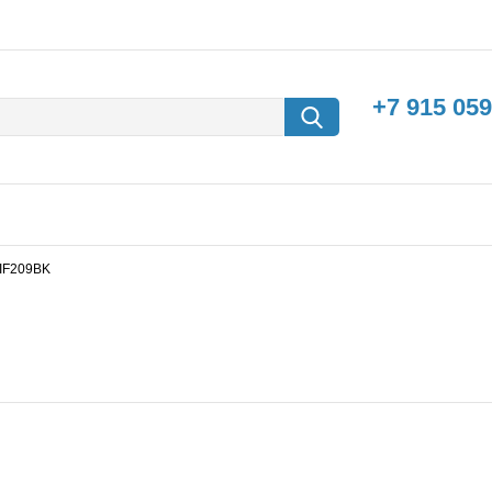
+7 915 059
) IF209BK
борки
Машины с
электродвигателем