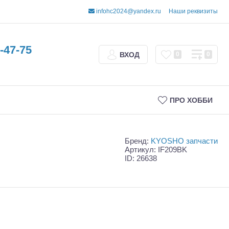
infohc2024@yandex.ru
Наши реквизиты
-47-75
ВХОД
0
0
ПРО ХОББИ
Бренд:
KYOSHO запчасти
Артикул: IF209BK
ID: 26638
Трофи
Шорт-корсы