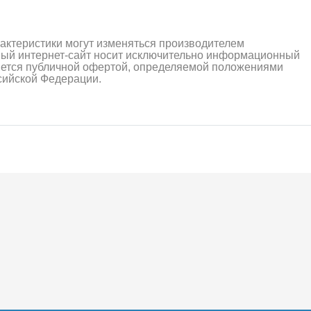
рактеристики могут изменяться производителем
ный интернет-сайт носит исключительно информационный
ляется публичной офертой, определяемой положениями
ссийской Федерации.
алли
Багги/трагги
Монс