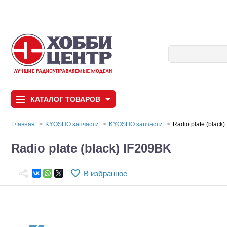
КАТАЛОГ
ТОВАРОВ
Главная
KYOSHO запчасти
KYOSHO запчасти
Radio plate (black
Автомодели
Radio plate (black) IF209BK
Запчасти и аксессуары
В избранное
Игрушки
Автомодели для с
Самолеты