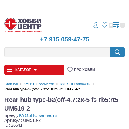
0
0
+7 915 059-47-75
КАТАЛОГ
ПРО ХОББИ
Главная
KYOSHO запчасти
KYOSHO запчасти
Rear hub type-b2(off-4.7:zx-5 fs rb5:rt5 UM519-2
Автомодели
Rear hub type-b2(off-4.7:zx-5 fs rb5:rt5
Запчасти и аксессуары
UM519-2
Бренд:
KYOSHO запчасти
Игрушки
Артикул: UM519-2
ID: 26541