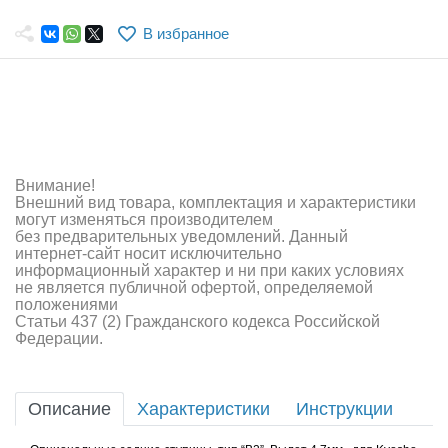
Самолеты
В избранное
Квадрокоптеры
Судомодели
Конструкторы
Аппаратура и электроника
Внимание!
Внешний вид товара, комплектация и характеристики
Аккумуляторы и батарейки
могут изменяться производителем
без предварительных уведомлений. Данный
интернет-сайт носит исключительно
Зарядные устройства и блоки питания
информационный характер и ни при каких условиях
не является публичной офертой, определяемой
Двигатели
положениями
Статьи 437 (2) Гражданского кодекса Российской
Федерации.
Технические жидкости
Инструмент,измерительные приборы,расходники
Описание
Характеристики
Инструкции
Оптовая продажа запчастей для моделей