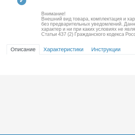
Квадрокоптеры
Судомодели
Внимание!
Внешний вид товара, комплектация и ха
без предварительных уведомлений. Дан
Конструкторы
характер и ни при каких условиях не яв
Статьи 437 (2) Гражданского кодекса Ро
Аппаратура и электроника
Описание
Характеристики
Инструкции
Аккумуляторы и батарейки
Зарядные устройства и блоки
питания
Двигатели
Технические жидкости
Шоссейки/дрифт/р
Инструмент,измерительные
приборы,расходники
Оптовая продажа запчастей
для моделей