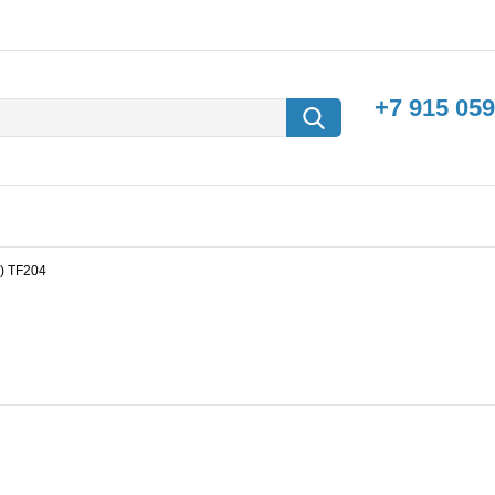
+7 915 059
6) TF204
борки
Машины с
электродвигателем