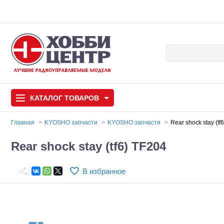
КАТАЛОГ
ТОВАРОВ
Главная
KYOSHO запчасти
KYOSHO запчасти
Rear shock stay (tf
Автомодели
Rear shock stay (tf6) TF204
Запчасти и аксессуары
В избранное
Игрушки
Автомодели для с
Самолеты