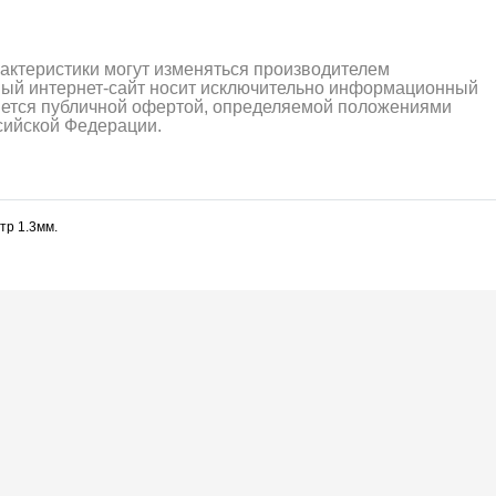
рактеристики могут изменяться производителем
ный интернет-сайт носит исключительно информационный
ляется публичной офертой, определяемой положениями
ссийской Федерации.
тр 1.3мм.
алли
Багги/трагги
Монс