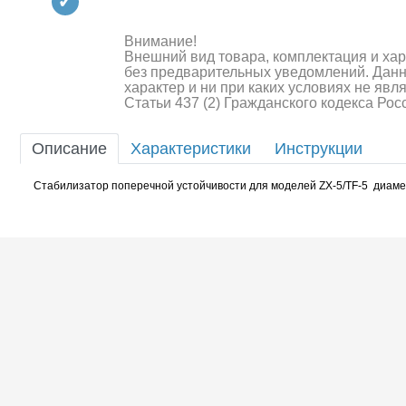
Квадрокоптеры
Судомодели
Внимание!
Внешний вид товара, комплектация и ха
без предварительных уведомлений. Дан
Конструкторы
характер и ни при каких условиях не яв
Статьи 437 (2) Гражданского кодекса Ро
Аппаратура и электроника
Описание
Характеристики
Инструкции
Аккумуляторы и батарейки
Стабилизатор поперечной устойчивости для моделей ZX-5/TF-5 диаме
Зарядные устройства и блоки
питания
Двигатели
Технические жидкости
Шоссейки/дрифт/р
Инструмент,измерительные
приборы,расходники
Оптовая продажа запчастей
для моделей