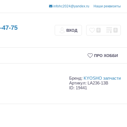
infohc2024@yandex.ru
Наши реквизиты
-47-75
ВХОД
0
0
ПРО ХОББИ
Бренд:
KYOSHO запчасти
Артикул: LA236-13B
ID: 19441
Трофи
Шорт-корсы