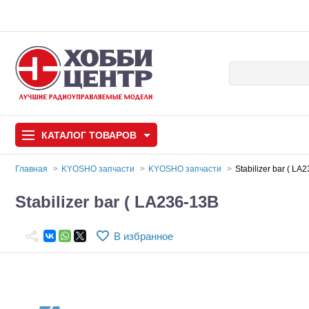
КАТАЛОГ
ТОВАРОВ
Главная
KYOSHO запчасти
KYOSHO запчасти
Stabilizer bar ( LA
Автомодели
Stabilizer bar ( LA236-13B
Запчасти и аксессуары
В избранное
Игрушки
Автомодели для с
Самолеты