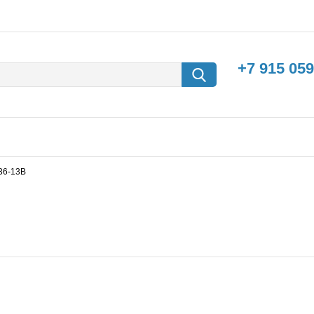
+7 915 059
236-13B
борки
Машины с
электродвигателем