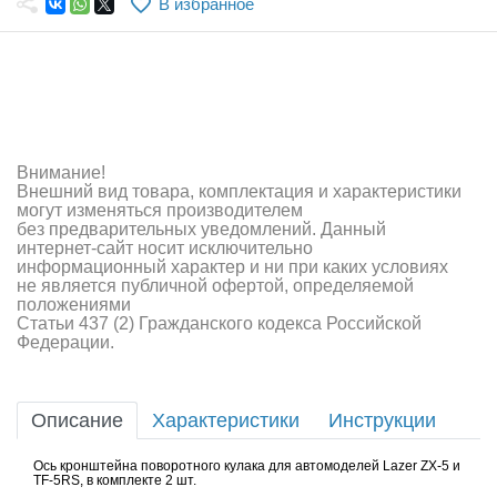
В избранное
Самолеты
Квадрокоптеры
Судомодели
Конструкторы
Внимание!
Внешний вид товара, комплектация и характеристики
Аппаратура и электроника
могут изменяться производителем
без предварительных уведомлений. Данный
Аккумуляторы и батарейки
интернет-сайт носит исключительно
информационный характер и ни при каких условиях
не является публичной офертой, определяемой
Зарядные устройства и блоки питания
положениями
Статьи 437 (2) Гражданского кодекса Российской
Двигатели
Федерации.
Технические жидкости
Описание
Характеристики
Инструкции
Инструмент,измерительные приборы,расходники
Ось кронштейна поворотного кулака для автомоделей Lazer ZX-5 и
Оптовая продажа запчастей для моделей
TF-5RS, в комплекте 2 шт.