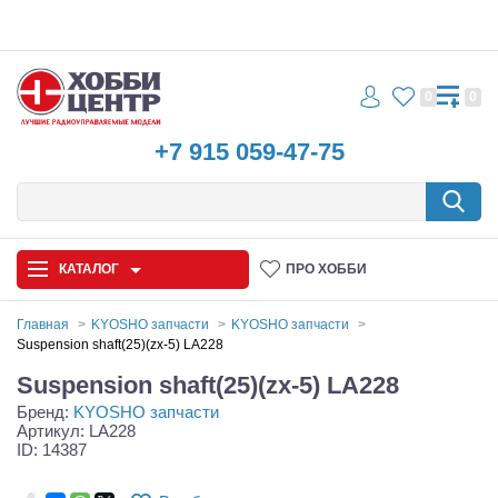
0
0
+7 915 059-47-75
КАТАЛОГ
ПРО ХОББИ
Главная
KYOSHO запчасти
KYOSHO запчасти
Suspension shaft(25)(zx-5) LA228
Автомодели
Suspension shaft(25)(zx-5) LA228
Бренд:
KYOSHO запчасти
Запчасти и аксессуары
Артикул: LA228
ID: 14387
Игрушки