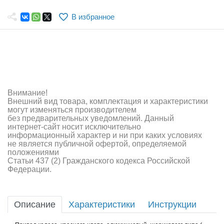
Самолеты
В избранное
Квадрокоптеры
Судомодели
Конструкторы
Аппаратура и электроника
Внимание!
Внешний вид товара, комплектация и характеристики
Аккумуляторы и батарейки
могут изменяться производителем
без предварительных уведомлений. Данный
интернет-сайт носит исключительно
Зарядные устройства и блоки питания
информационный характер и ни при каких условиях
не является публичной офертой, определяемой
Двигатели
положениями
Статьи 437 (2) Гражданского кодекса Российской
Федерации.
Технические жидкости
Инструмент,измерительные приборы,расходники
Описание
Характеристики
Инструкции
Оптовая продажа запчастей для моделей