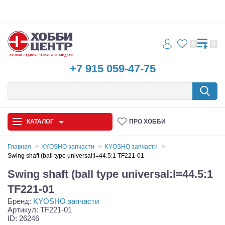
0
0
+7 915 059-47-75
КАТАЛОГ
ПРО ХОББИ
Главная
KYOSHO запчасти
KYOSHO запчасти
Swing shaft (ball type universal:l=44.5:1 TF221-01
Автомодели
Swing shaft (ball type universal:l=44.5:1
Запчасти и аксессуары
TF221-01
Бренд:
KYOSHO запчасти
Игрушки
Артикул: TF221-01
ID: 26246