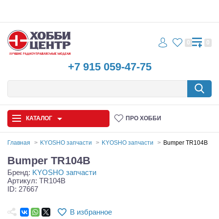
0
0
+7 915 059-47-75
КАТАЛОГ
ПРО ХОББИ
Главная
KYOSHO запчасти
KYOSHO запчасти
Bumper TR104B
Bumper TR104B
Автомодели
Бренд:
KYOSHO запчасти
Артикул: TR104B
Запчасти и аксессуары
ID: 27667
Игрушки
В избранное