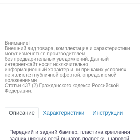
Самолеты
Квадрокоптеры
Судомодели
Конструкторы
Внимание!
Внешний вид товара, комплектация и характеристики
могут изменяться производителем
Аппаратура и электроника
без предварительных уведомлений. Данный
интернет-сайт носит исключительно
Аккумуляторы и батарейки
информационный характер и ни при каких условиях
не является публичной офертой, определяемой
положениями
Зарядные устройства и блоки питания
Статьи 437 (2) Гражданского кодекса Российской
Федерации.
Двигатели
Технические жидкости
Описание
Характеристики
Инструкции
Инструмент,измерительные приборы,расходники
Передний и задний бампер, пластина крепления
Оптовая продажа запчастей для моделей
задних нижних осей рычагов подвески, шаровой