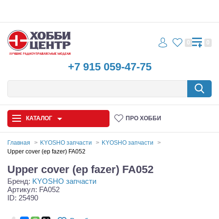
0
0
+7 915 059-47-75
КАТАЛОГ
ПРО ХОББИ
Главная
KYOSHO запчасти
KYOSHO запчасти
Upper cover (ep fazer) FA052
Автомодели
Upper cover (ep fazer) FA052
Бренд:
KYOSHO запчасти
Запчасти и аксессуары
Артикул: FA052
ID: 25490
Игрушки