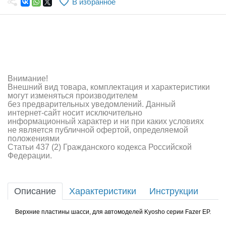
В избранное
Самолеты
Квадрокоптеры
Судомодели
Конструкторы
Внимание!
Внешний вид товара, комплектация и характеристики
Аппаратура и электроника
могут изменяться производителем
без предварительных уведомлений. Данный
Аккумуляторы и батарейки
интернет-сайт носит исключительно
информационный характер и ни при каких условиях
не является публичной офертой, определяемой
Зарядные устройства и блоки питания
положениями
Статьи 437 (2) Гражданского кодекса Российской
Двигатели
Федерации.
Технические жидкости
Описание
Характеристики
Инструкции
Инструмент,измерительные приборы,расходники
Верхние пластины шасси, для автомоделей Kyosho серии Fazer EP.
Оптовая продажа запчастей для моделей