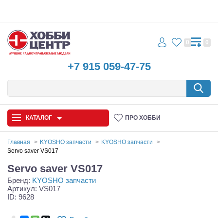
0
0
+7 915 059-47-75
КАТАЛОГ
ПРО ХОББИ
Главная
KYOSHO запчасти
KYOSHO запчасти
Servo saver VS017
Автомодели
Servo saver VS017
Бренд:
KYOSHO запчасти
Запчасти и аксессуары
Артикул: VS017
ID: 9628
Игрушки