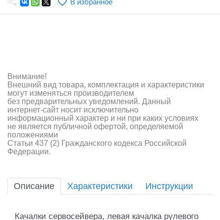
В избранное
Самолеты
Квадрокоптеры
Судомодели
Конструкторы
Внимание!
Внешний вид товара, комплектация и характеристики
Аппаратура и электроника
могут изменяться производителем
без предварительных уведомлений. Данный
Аккумуляторы и батарейки
интернет-сайт носит исключительно
информационный характер и ни при каких условиях
не является публичной офертой, определяемой
Зарядные устройства и блоки питания
положениями
Статьи 437 (2) Гражданского кодекса Российской
Двигатели
Федерации.
Технические жидкости
Описание
Характеристики
Инструкции
Инструмент,измерительные приборы,расходники
Оптовая продажа запчастей для моделей
Качалки сервосейвера, левая качалка рулевого