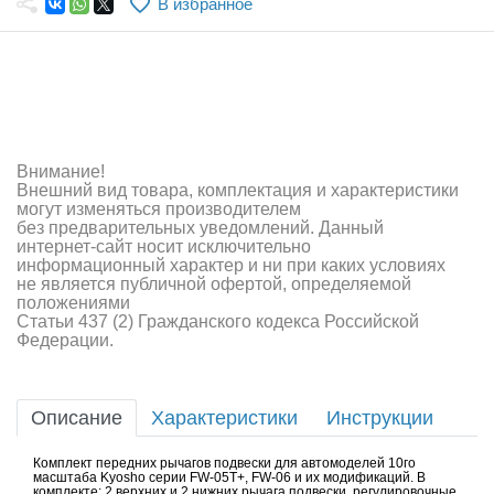
В избранное
Самолеты
Квадрокоптеры
Судомодели
Конструкторы
Внимание!
Внешний вид товара, комплектация и характеристики
Аппаратура и электроника
могут изменяться производителем
без предварительных уведомлений. Данный
Аккумуляторы и батарейки
интернет-сайт носит исключительно
информационный характер и ни при каких условиях
не является публичной офертой, определяемой
Зарядные устройства и блоки питания
положениями
Статьи 437 (2) Гражданского кодекса Российской
Двигатели
Федерации.
Технические жидкости
Описание
Характеристики
Инструкции
Инструмент,измерительные приборы,расходники
Комплект передних рычагов подвески для автомоделей 10го
Оптовая продажа запчастей для моделей
масштаба Kyosho серии FW-05T+, FW-06 и их модификаций. В
комплекте: 2 верхних и 2 нижних рычага подвески, регулировочные