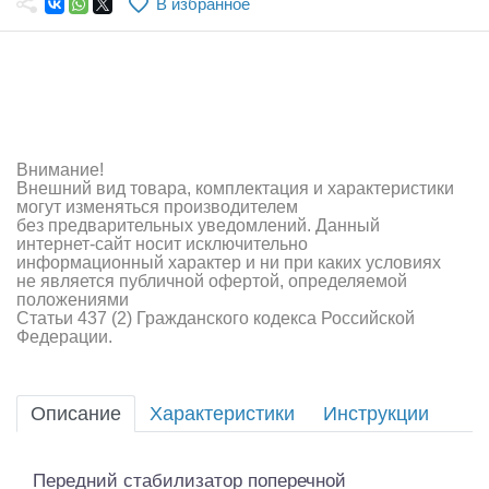
В избранное
Самолеты
Квадрокоптеры
Судомодели
Конструкторы
Внимание!
Внешний вид товара, комплектация и характеристики
Аппаратура и электроника
могут изменяться производителем
без предварительных уведомлений. Данный
Аккумуляторы и батарейки
интернет-сайт носит исключительно
информационный характер и ни при каких условиях
не является публичной офертой, определяемой
Зарядные устройства и блоки питания
положениями
Статьи 437 (2) Гражданского кодекса Российской
Двигатели
Федерации.
Технические жидкости
Описание
Характеристики
Инструкции
Инструмент,измерительные приборы,расходники
Оптовая продажа запчастей для моделей
Передний стабилизатор поперечной