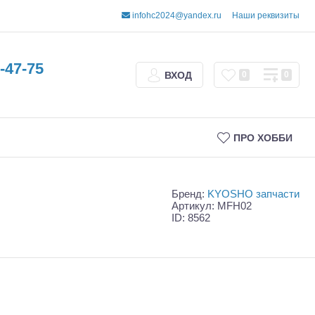
infohc2024@yandex.ru
Наши реквизиты
-47-75
ВХОД
0
0
ПРО ХОББИ
Бренд:
KYOSHO запчасти
Артикул: MFH02
ID: 8562
Трофи
Шорт-корсы