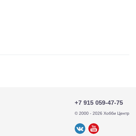
тр-траки
ДВС модели
+7 915 059-47-75
© 2000 - 2026 Хобби Центр