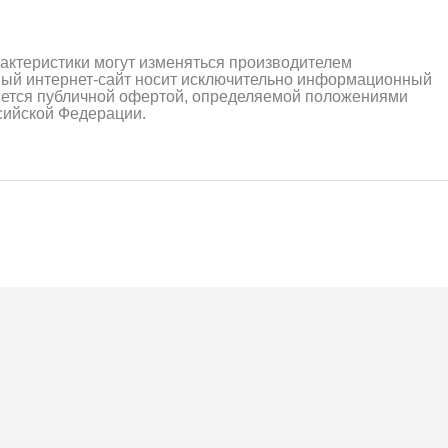
рактеристики могут изменяться производителем
ный интернет-сайт носит исключительно информационный
ляется публичной офертой, определяемой положениями
ссийской Федерации.
алли
Багги/трагги
Монс