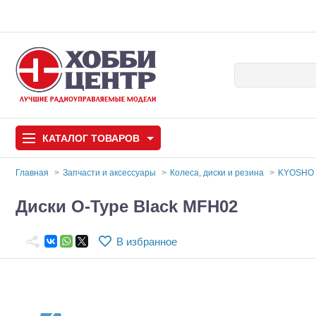
КАТАЛОГ
ТОВАРОВ
Главная
Запчасти и аксессуары
Колеса, диски и резина
KYOSHO 
Автомодели
Диски O-Type Black MFH02
Запчасти и аксессуары
В избранное
Игрушки
Автомодели для с
Самолеты