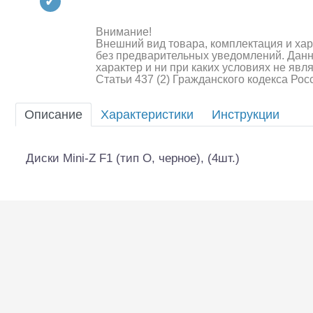
Квадрокоптеры
Судомодели
Внимание!
Внешний вид товара, комплектация и ха
без предварительных уведомлений. Дан
Конструкторы
характер и ни при каких условиях не яв
Статьи 437 (2) Гражданского кодекса Ро
Аппаратура и электроника
Описание
Характеристики
Инструкции
Аккумуляторы и батарейки
Зарядные устройства и блоки
Диски Mini-Z F1 (тип O, черное), (4шт.)
питания
Двигатели
Технические жидкости
Шоссейки/дрифт/р
Инструмент,измерительные
приборы,расходники
Оптовая продажа запчастей
для моделей