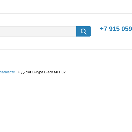
+7 915 059
запчасти
Диски O-Type Black MFH02
борки
Машины с
электродвигателем