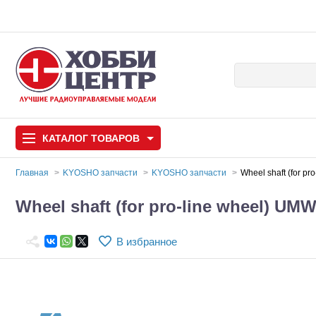
КАТАЛОГ
ТОВАРОВ
Главная
KYOSHO запчасти
KYOSHO запчасти
Wheel shaft (for p
Автомодели
Wheel shaft (for pro-line wheel) UM
Запчасти и аксессуары
В избранное
Игрушки
Автомодели для с
Самолеты