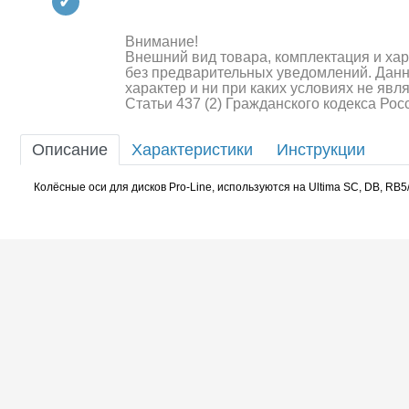
Квадрокоптеры
Судомодели
Внимание!
Внешний вид товара, комплектация и ха
без предварительных уведомлений. Дан
Конструкторы
характер и ни при каких условиях не яв
Статьи 437 (2) Гражданского кодекса Ро
Аппаратура и электроника
Описание
Характеристики
Инструкции
Аккумуляторы и батарейки
Колёсные оси для дисков Pro-Line, используются на Ultima SC, DB, R
Зарядные устройства и блоки
питания
Двигатели
Технические жидкости
Шоссейки/дрифт/р
Инструмент,измерительные
приборы,расходники
Оптовая продажа запчастей
для моделей