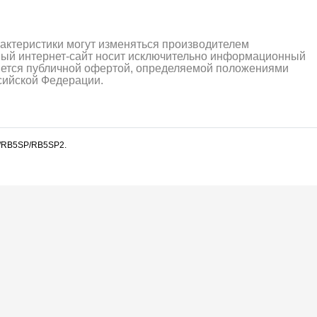
рактеристики могут изменяться производителем
ный интернет-сайт носит исключительно информационный
ляется публичной офертой, определяемой положениями
ссийской Федерации.
B5/RB5SP/RB5SP2.
алли
Багги/трагги
Монс