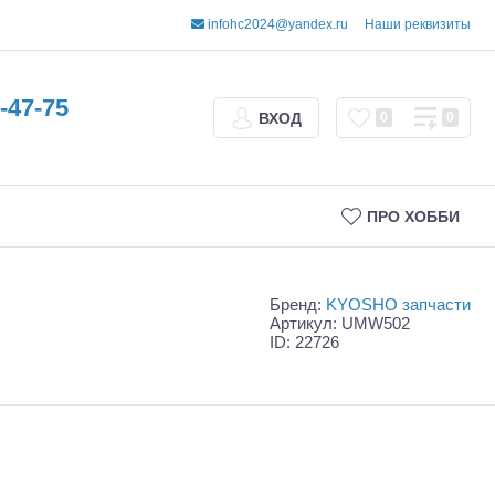
infohc2024@yandex.ru
Наши реквизиты
-47-75
ВХОД
0
0
ПРО ХОББИ
Бренд:
KYOSHO запчасти
Артикул: UMW502
ID: 22726
Трофи
Шорт-корсы