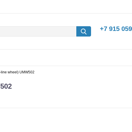
+7 915 059
ro-line wheel) UMW502
W502
борки
Машины с
электродвигателем