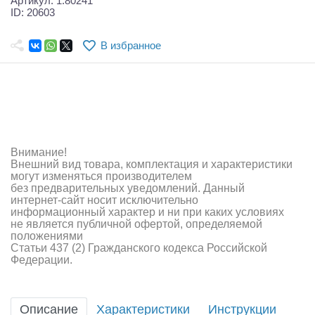
Артикул: 1.80241
Самолеты
ID: 20603
Квадрокоптеры
В избранное
Судомодели
Конструкторы
Аппаратура и электроника
Внимание!
Аккумуляторы и батарейки
Внешний вид товара, комплектация и характеристики
могут изменяться производителем
Зарядные устройства и блоки питания
без предварительных уведомлений. Данный
интернет-сайт носит исключительно
Двигатели
информационный характер и ни при каких условиях
не является публичной офертой, определяемой
положениями
Технические жидкости
Статьи 437 (2) Гражданского кодекса Российской
Федерации.
Инструмент,измерительные приборы,расходники
Оптовая продажа запчастей для моделей
Описание
Характеристики
Инструкции