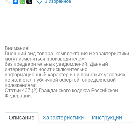
В избранное
Самолеты
Квадрокоптеры
Судомодели
Конструкторы
Внимание!
Внешний вид товара, комплектация и характеристики
Аппаратура и электроника
могут изменяться производителем
без предварительных уведомлений. Данный
Аккумуляторы и батарейки
интернет-сайт носит исключительно
информационный характер и ни при каких условиях
не является публичной офертой, определяемой
Зарядные устройства и блоки питания
положениями
Статьи 437 (2) Гражданского кодекса Российской
Двигатели
Федерации.
Технические жидкости
Описание
Характеристики
Инструкции
Инструмент,измерительные приборы,расходники
Оптовая продажа запчастей для моделей