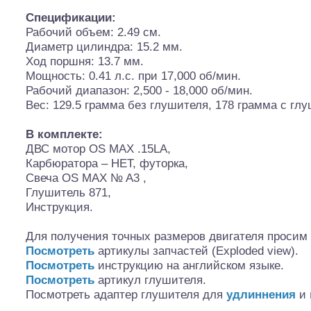
Спецификации:
Рабочий объем: 2.49 см.
Диаметр цилиндра: 15.2 мм.
Ход поршня: 13.7 мм.
Мощность: 0.41 л.с. при 17,000 об/мин.
Шоссейки/дрифт/р
Рабочий диапазон: 2,500 - 18,000 об/мин.
Вес: 129.5 грамма без глушителя, 178 грамма с гл
В комплекте:
ДВС мотор OS MAX .15LA,
Карбюратора – НЕТ, футорка,
Свеча OS MAX № A3 ,
Глушитель 871,
Инструкция.
Для получения точных размеров двигателя просим
Посмотреть
артикулы запчастей (Exploded view).
Посмотреть
инструкцию на английском языке.
Посмотреть
артикул глушителя.
Посмотреть адаптер глушителя для
удлиннения
и