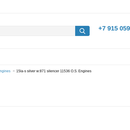
+7 915 059
Engines
15la-s silver w:871 silencer 11536 O.S. Engines
борки
Машины с
электродвигателем