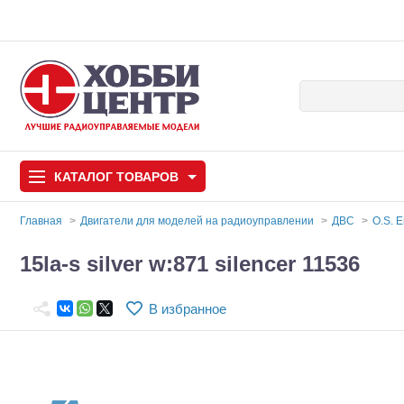
КАТАЛОГ
ТОВАРОВ
Главная
Двигатели для моделей на радиоуправлении
ДВС
O.S. 
Автомодели
15la-s silver w:871 silencer 11536
Запчасти и аксессуары
В избранное
Игрушки
Автомодели для с
Самолеты