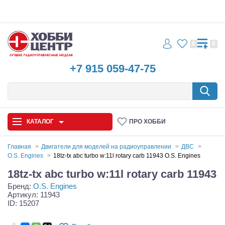
0
0
+7 915 059-47-75
КАТАЛОГ
ПРО ХОББИ
Главная
Двигатели для моделей на радиоуправлении
ДВС
O.S. Engines
18tz-tx abc turbo w:11l rotary carb 11943 O.S. Engines
Автомодели
18tz-tx abc turbo w:11l rotary carb 11943
Бренд:
O.S. Engines
Запчасти и аксессуары
Артикул: 11943
ID: 15207
Игрушки