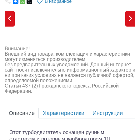
В избранное
Самолеты
Квадрокоптеры
Судомодели
Конструкторы
Внимание!
Внешний вид товара, комплектация и характеристики
Аппаратура и электроника
могут изменяться производителем
без предварительных уведомлений. Данный интернет-
Аккумуляторы и батарейки
сайт носит исключительно информационный характер и
ни при каких условиях не является публичной офертой,
определяемой положениями
Зарядные устройства и блоки питания
Статьи 437 (2) Гражданского кодекса Российской
Федерации.
Двигатели
Технические жидкости
Описание
Характеристики
Инструкции
Инструмент,измерительные приборы,расходники
Этот турбодвигатель оснащен ручным
Оптовая продажа запчастей для моделей
стартером и роторным карбюратором 11L.