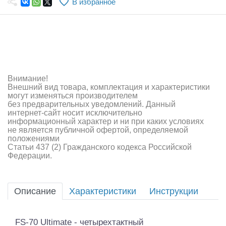
В избранное
Самолеты
Квадрокоптеры
Судомодели
Конструкторы
Внимание!
Внешний вид товара, комплектация и характеристики
Аппаратура и электроника
могут изменяться производителем
без предварительных уведомлений. Данный
Аккумуляторы и батарейки
интернет-сайт носит исключительно
информационный характер и ни при каких условиях
не является публичной офертой, определяемой
Зарядные устройства и блоки питания
положениями
Статьи 437 (2) Гражданского кодекса Российской
Двигатели
Федерации.
Технические жидкости
Описание
Характеристики
Инструкции
Инструмент,измерительные приборы,расходники
Оптовая продажа запчастей для моделей
FS-70 Ultimate - четырехтактный