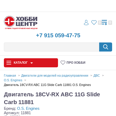
0
0
+7 915 059-47-75
КАТАЛОГ
ПРО ХОББИ
Главная
Двигатели для моделей на радиоуправлении
ДВС
O.S. Engines
Автомодели
Двигатель 18CV-RX ABC 11G Slide Carb 11881 O.S. Engines
Двигатель 18CV-RX ABC 11G Slide
Запчасти и аксессуары
Carb 11881
Игрушки
Бренд:
O.S. Engines
Артикул: 11881