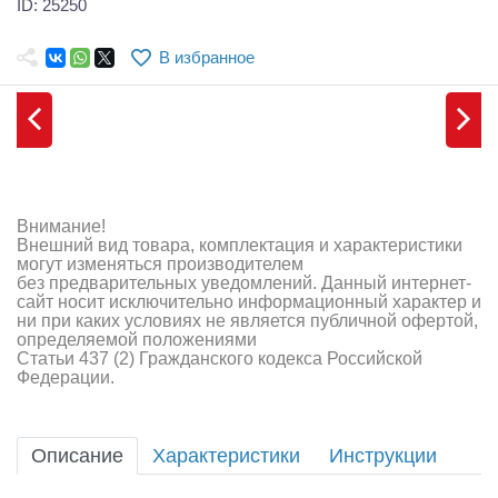
ID: 25250
Самолеты
Квадрокоптеры
В избранное
Судомодели
Конструкторы
Аппаратура и электроника
Внимание!
Аккумуляторы и батарейки
Внешний вид товара, комплектация и характеристики
могут изменяться производителем
без предварительных уведомлений. Данный интернет-
Зарядные устройства и блоки питания
сайт носит исключительно информационный характер и
ни при каких условиях не является публичной офертой,
Двигатели
определяемой положениями
Статьи 437 (2) Гражданского кодекса Российской
Федерации.
Технические жидкости
Инструмент,измерительные приборы,расходники
Описание
Характеристики
Инструкции
Оптовая продажа запчастей для моделей