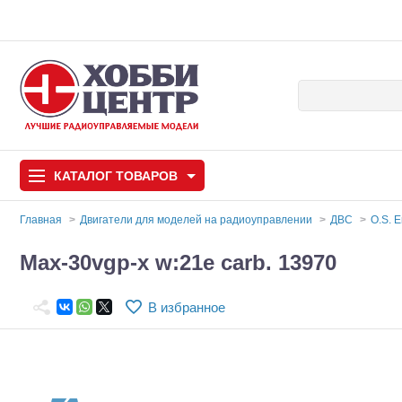
КАТАЛОГ
ТОВАРОВ
Главная
Двигатели для моделей на радиоуправлении
ДВС
O.S. 
Автомодели
Max-30vgp-x w:21e carb. 13970
Запчасти и аксессуары
В избранное
Игрушки
Автомодели для с
Самолеты