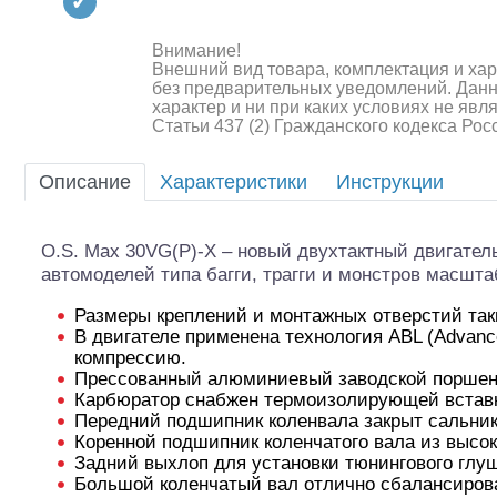
Квадрокоптеры
Судомодели
Внимание!
Внешний вид товара, комплектация и ха
без предварительных уведомлений. Дан
Конструкторы
характер и ни при каких условиях не яв
Статьи 437 (2) Гражданского кодекса Ро
Аппаратура и электроника
Описание
Характеристики
Инструкции
Аккумуляторы и батарейки
Зарядные устройства и блоки
O.S. Max 30VG(P)-X – новый двухтактный двигател
питания
автомоделей типа багги, трагги и монстров масшт
Двигатели
Размеры креплений и монтажных отверстий таки
В двигателе применена технология ABL (Advance
Технические жидкости
компрессию.
Прессованный алюминиевый заводской поршень 
Инструмент,измерительные
Карбюратор снабжен термоизолирующей вставко
приборы,расходники
Передний подшипник коленвала закрыт сальник
Коренной подшипник коленчатого вала из высо
Оптовая продажа запчастей
Задний выхлоп для установки тюнингового глуш
для моделей
Большой коленчатый вал отлично сбалансиров