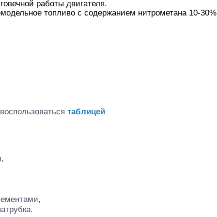
говечной работы двигателя.
омодельное топливо с содержанием нитрометана 10-30%
алли
Багги/трагги
Монс
 воспользоваться
таблицей
,
ементами,
атрубка.