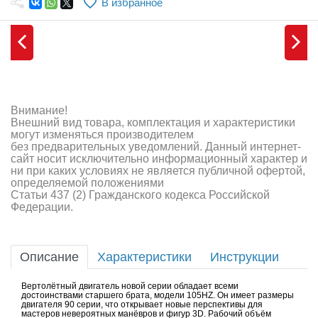
В избранное
Самолеты
Квадрокоптеры
Судомодели
Конструкторы
Внимание!
Внешний вид товара, комплектация и характеристики
Аппаратура и электроника
могут изменяться производителем
без предварительных уведомлений. Данный интернет-
Аккумуляторы и батарейки
сайт носит исключительно информационный характер и
ни при каких условиях не является публичной офертой,
определяемой положениями
Зарядные устройства и блоки питания
Статьи 437 (2) Гражданского кодекса Российской
Федерации.
Двигатели
Технические жидкости
Описание
Характеристики
Инструкции
Инструмент,измерительные приборы,расходники
Вертолётный двигатель новой серии обладает всеми
достоинствами старшего брата, модели 105HZ. Он имеет размеры
Оптовая продажа запчастей для моделей
двигателя 90 серии, что открывает новые перспективы для
мастеров невероятных манёвров и фигур 3D. Рабочий объём