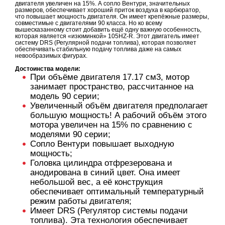
двигателя увеличен на 15%. А сопло Вентури, значительных
размеров, обеспечивает хороший приток воздуха в карбюратор,
что повышает мощность двигателя. Он имеет крепёжные размеры,
совместимые с двигателями 90 класса. Но ко всему
вышесказанному стоит добавить ещё одну важную особенность,
которая является «изюминкой» 105HZ-R. Этот двигатель имеет
систему DRS (Регулярной подачи топлива), которая позволяет
обеспечивать стабильную подачу топлива даже на самых
невообразимых фигурах.
Достоинства модели:
При объёме двигателя 17.17 см3, мотор
занимает пространство, рассчитанное на
модель 90 серии;
Увеличенный объём двигателя предполагает
большую мощность! А рабочий объём этого
мотора увеличен на 15% по сравнению с
моделями 90 серии;
Сопло Вентури повышает выходную
мощность;
Головка цилиндра отфрезерована и
анодирована в синий цвет. Она имеет
небольшой вес, а её конструкция
обеспечивает оптимальный температурный
режим работы двигателя;
Имеет DRS (Регулятор системы подачи
топлива). Эта технология обеспечивает