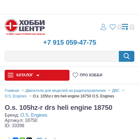
0
0
+7 915 059-47-75
КАТАЛОГ
ПРО ХОББИ
Главная
Двигатели для моделей на радиоуправлении
ДВС
O.S. Engines
O.s. 105hz-r drs heli engine 18750 O.S. Engines
Автомодели
O.s. 105hz-r drs heli engine 18750
Бренд:
O.S. Engines
Запчасти и аксессуары
Артикул: 18750
ID: 33398
Игрушки