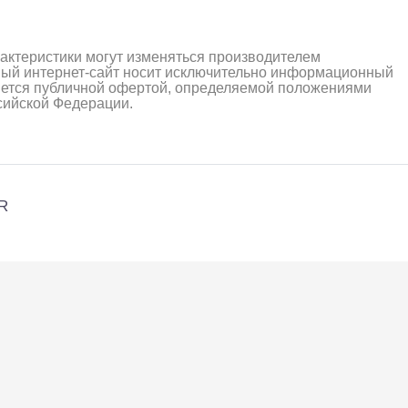
рактеристики могут изменяться производителем
ный интернет-сайт носит исключительно информационный
ляется публичной офертой, определяемой положениями
ссийской Федерации.
R
алли
Багги/трагги
Монс