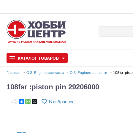
КАТАЛОГ
ТОВАРОВ
Главная
O.S. Engines запчасти
O.S. Engines запчасти
108fsr :pis
Автомодели
108fsr :piston pin 29206000
Запчасти и аксессуары
В избранное
Игрушки
Автомодели для с
Самолеты