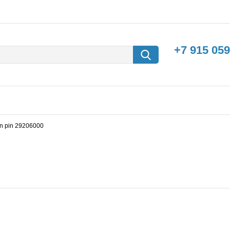
+7 915 059
ton pin 29206000
борки
Машины с
электродвигателем