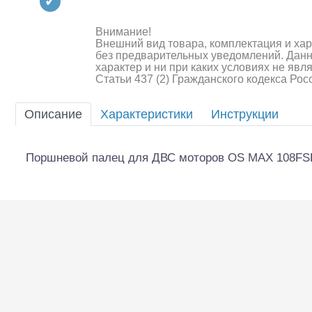
Квадрокоптеры
Судомодели
Внимание!
Внешний вид товара, комплектация и ха
без предварительных уведомлений. Дан
Конструкторы
характер и ни при каких условиях не яв
Статьи 437 (2) Гражданского кодекса Ро
Аппаратура и электроника
Описание
Характеристики
Инструкции
Аккумуляторы и батарейки
Зарядные устройства и блоки
Поршневой палец для ДВС моторов OS MAX 108FS
питания
Двигатели
Технические жидкости
Шоссейки/дрифт/р
Инструмент,измерительные
приборы,расходники
Оптовая продажа запчастей
для моделей