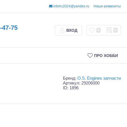
infohc2024@yandex.ru
Наши реквизиты
-47-75
ВХОД
0
0
ПРО ХОББИ
Бренд:
O.S. Engines запчасти
Артикул: 29206000
ID: 1896
Трофи
Шорт-корсы