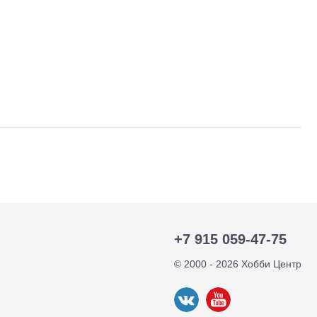
тр-траки
ДВС модели
+7 915 059-47-75
© 2000 - 2026 Хобби Центр