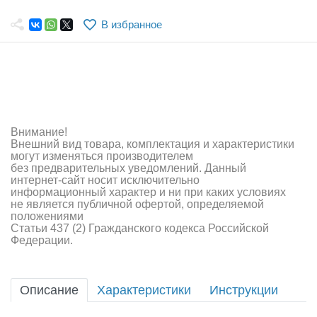
Самолеты
В избранное
Квадрокоптеры
Судомодели
Конструкторы
Аппаратура и электроника
Внимание!
Внешний вид товара, комплектация и характеристики
Аккумуляторы и батарейки
могут изменяться производителем
без предварительных уведомлений. Данный
интернет-сайт носит исключительно
Зарядные устройства и блоки питания
информационный характер и ни при каких условиях
не является публичной офертой, определяемой
Двигатели
положениями
Статьи 437 (2) Гражданского кодекса Российской
Федерации.
Технические жидкости
Инструмент,измерительные приборы,расходники
Описание
Характеристики
Инструкции
Оптовая продажа запчастей для моделей