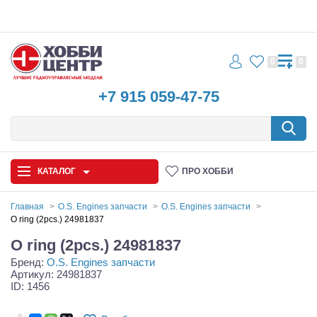
0
0
+7 915 059-47-75
КАТАЛОГ
ПРО ХОББИ
Главная
O.S. Engines запчасти
O.S. Engines запчасти
O ring (2pcs.) 24981837
Автомодели
O ring (2pcs.) 24981837
Бренд:
O.S. Engines запчасти
Запчасти и аксессуары
Артикул: 24981837
ID: 1456
Игрушки