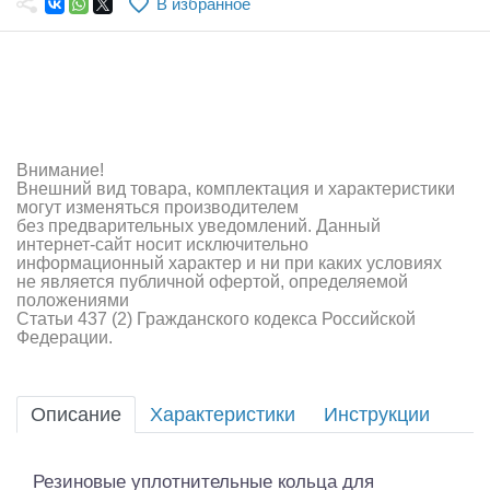
В избранное
Самолеты
Квадрокоптеры
Судомодели
Конструкторы
Внимание!
Внешний вид товара, комплектация и характеристики
Аппаратура и электроника
могут изменяться производителем
без предварительных уведомлений. Данный
Аккумуляторы и батарейки
интернет-сайт носит исключительно
информационный характер и ни при каких условиях
не является публичной офертой, определяемой
Зарядные устройства и блоки питания
положениями
Статьи 437 (2) Гражданского кодекса Российской
Двигатели
Федерации.
Технические жидкости
Описание
Характеристики
Инструкции
Инструмент,измерительные приборы,расходники
Оптовая продажа запчастей для моделей
Резиновые уплотнительные кольца для