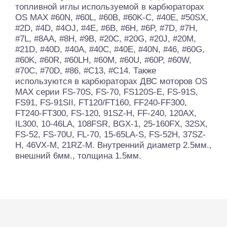
топливной иглы используемой в карбюраторах
OS MAX #60N, #60L, #60B, #60K-C, #40E, #50SX,
#2D, #4D, #4OJ, #4E, #6B, #6H, #6P, #7D, #7H,
#7L, #8AA, #8H, #9B, #20C, #20G, #20J, #20M,
#21D, #40D, #40A, #40C, #40E, #40N, #46, #60G,
#60K, #60R, #60LH, #60M, #60U, #60P, #60W,
#70C, #70D, #86, #C13, #C14. Также
используются в карбюраторах ДВС моторов OS
MAX серии FS-70S, FS-70, FS120S-E, FS-91S,
FS91, FS-91SII, FT120/FT160, FF240-FF300,
FT240-FT300, FS-120, 91SZ-H, FF-240, 120AX,
IL300, 10-46LA, 108FSR, BGX-1, 25-160FX, 32SX,
FS-52, FS-70U, FL-70, 15-65LA-S, FS-52H, 37SZ-
H, 46VX-M, 21RZ-M. Внутренний диаметр 2.5мм.,
внешний 6мм., толщина 1.5мм.