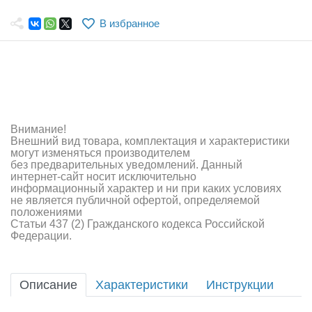
Самолеты
В избранное
Квадрокоптеры
Судомодели
Конструкторы
Аппаратура и электроника
Внимание!
Внешний вид товара, комплектация и характеристики
Аккумуляторы и батарейки
могут изменяться производителем
без предварительных уведомлений. Данный
интернет-сайт носит исключительно
Зарядные устройства и блоки питания
информационный характер и ни при каких условиях
не является публичной офертой, определяемой
Двигатели
положениями
Статьи 437 (2) Гражданского кодекса Российской
Федерации.
Технические жидкости
Инструмент,измерительные приборы,расходники
Описание
Характеристики
Инструкции
Оптовая продажа запчастей для моделей