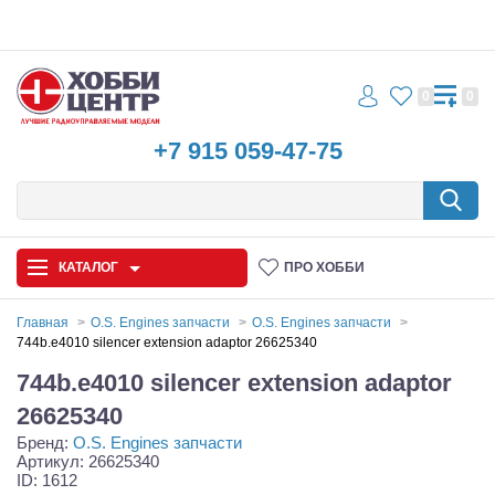
0
0
+7 915 059-47-75
КАТАЛОГ
ПРО ХОББИ
Главная
O.S. Engines запчасти
O.S. Engines запчасти
744b.e4010 silencer extension adaptor 26625340
Автомодели
744b.e4010 silencer extension adaptor
Запчасти и аксессуары
26625340
Бренд:
O.S. Engines запчасти
Игрушки
Артикул: 26625340
ID: 1612