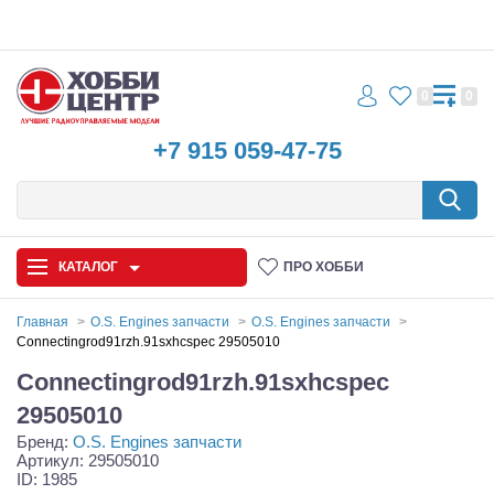
0
0
+7 915 059-47-75
КАТАЛОГ
ПРО ХОББИ
Главная
O.S. Engines запчасти
O.S. Engines запчасти
Connectingrod91rzh.91sxhcspec 29505010
Автомодели
Connectingrod91rzh.91sxhcspec
Запчасти и аксессуары
29505010
Бренд:
O.S. Engines запчасти
Игрушки
Артикул: 29505010
ID: 1985