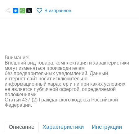
Самолеты
В избранное
Квадрокоптеры
Судомодели
Конструкторы
Аппаратура и электроника
Внимание!
Внешний вид товара, комплектация и характеристики
Аккумуляторы и батарейки
могут изменяться производителем
без предварительных уведомлений. Данный
интернет-сайт носит исключительно
Зарядные устройства и блоки питания
информационный характер и ни при каких условиях
не является публичной офертой, определяемой
Двигатели
положениями
Статьи 437 (2) Гражданского кодекса Российской
Федерации.
Технические жидкости
Инструмент,измерительные приборы,расходники
Описание
Характеристики
Инструкции
Оптовая продажа запчастей для моделей