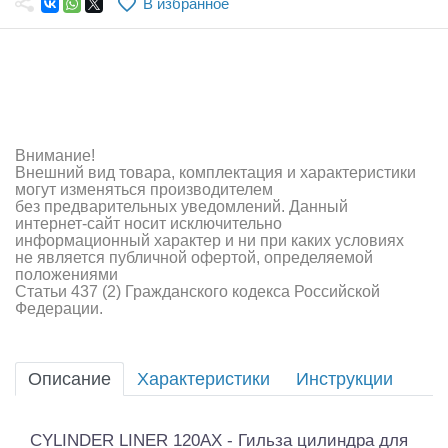
В избранное
Самолеты
Квадрокоптеры
Судомодели
Конструкторы
Внимание!
Внешний вид товара, комплектация и характеристики
Аппаратура и электроника
могут изменяться производителем
без предварительных уведомлений. Данный
Аккумуляторы и батарейки
интернет-сайт носит исключительно
информационный характер и ни при каких условиях
не является публичной офертой, определяемой
Зарядные устройства и блоки питания
положениями
Статьи 437 (2) Гражданского кодекса Российской
Двигатели
Федерации.
Технические жидкости
Описание
Характеристики
Инструкции
Инструмент,измерительные приборы,расходники
Оптовая продажа запчастей для моделей
CYLINDER LINER 120AX - Гильза цилиндра для