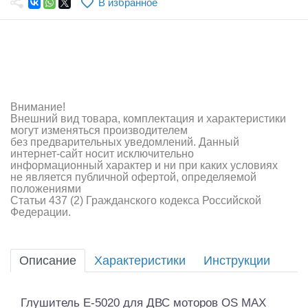
В избранное
Самолеты
Квадрокоптеры
Судомодели
Конструкторы
Внимание!
Внешний вид товара, комплектация и характеристики
Аппаратура и электроника
могут изменяться производителем
без предварительных уведомлений. Данный
Аккумуляторы и батарейки
интернет-сайт носит исключительно
информационный характер и ни при каких условиях
не является публичной офертой, определяемой
Зарядные устройства и блоки питания
положениями
Статьи 437 (2) Гражданского кодекса Российской
Двигатели
Федерации.
Технические жидкости
Описание
Характеристики
Инструкции
Инструмент,измерительные приборы,расходники
Оптовая продажа запчастей для моделей
Глушитель E-5020 для ДВС моторов OS MAX