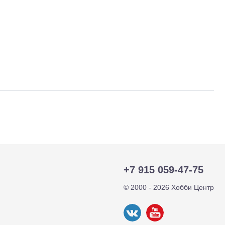
тр-траки
ДВС модели
+7 915 059-47-75
© 2000 - 2026 Хобби Центр