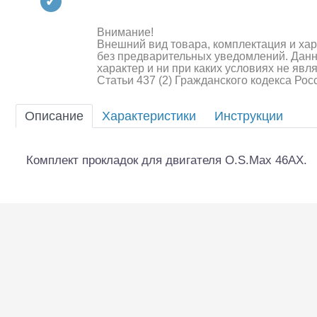
Квадрокоптеры
Судомодели
Внимание!
Внешний вид товара, комплектация и ха
без предварительных уведомлений. Дан
Конструкторы
характер и ни при каких условиях не яв
Статьи 437 (2) Гражданского кодекса Ро
Аппаратура и электроника
Описание
Характеристики
Инструкции
Аккумуляторы и батарейки
Зарядные устройства и блоки
Комплект прокладок для двигателя O.S.Max 46AX.
питания
Двигатели
Технические жидкости
Шоссейки/дрифт/р
Инструмент,измерительные
приборы,расходники
Оптовая продажа запчастей
для моделей