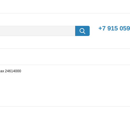
+7 915 059
6ax 24614000
борки
Машины с
электродвигателем