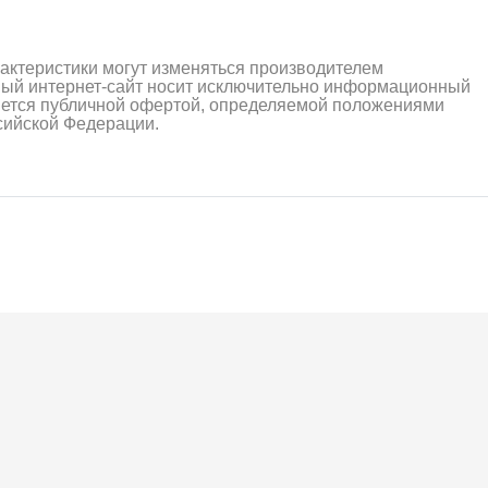
рактеристики могут изменяться производителем
ный интернет-сайт носит исключительно информационный
ляется публичной офертой, определяемой положениями
ссийской Федерации.
алли
Багги/трагги
Монс