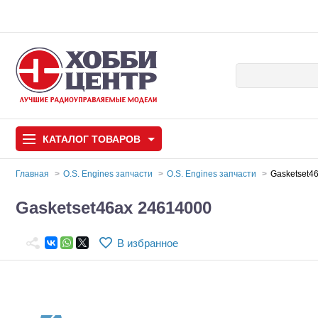
КАТАЛОГ
ТОВАРОВ
Главная
O.S. Engines запчасти
O.S. Engines запчасти
Gasketset4
Автомодели
Gasketset46ax 24614000
Запчасти и аксессуары
В избранное
Игрушки
Автомодели для с
Самолеты