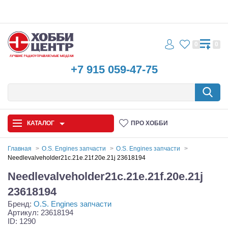
0
0
+7 915 059-47-75
КАТАЛОГ
ПРО ХОББИ
Главная
O.S. Engines запчасти
O.S. Engines запчасти
Needlevalveholder21c.21e.21f.20e.21j 23618194
Автомодели
Needlevalveholder21c.21e.21f.20e.21j
Запчасти и аксессуары
23618194
Бренд:
O.S. Engines запчасти
Игрушки
Артикул: 23618194
ID: 1290