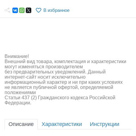
Самолеты
В избранное
Квадрокоптеры
Судомодели
Конструкторы
Аппаратура и электроника
Внимание!
Внешний вид товара, комплектация и характеристики
Аккумуляторы и батарейки
могут изменяться производителем
без предварительных уведомлений. Данный
интернет-сайт носит исключительно
Зарядные устройства и блоки питания
информационный характер и ни при каких условиях
не является публичной офертой, определяемой
Двигатели
положениями
Статьи 437 (2) Гражданского кодекса Российской
Федерации.
Технические жидкости
Инструмент,измерительные приборы,расходники
Описание
Характеристики
Инструкции
Оптовая продажа запчастей для моделей