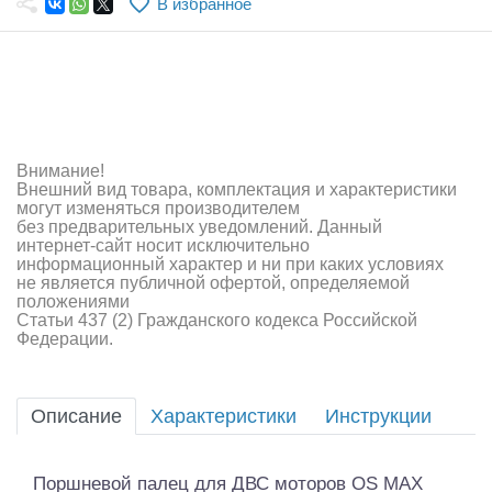
В избранное
Самолеты
Квадрокоптеры
Судомодели
Конструкторы
Внимание!
Внешний вид товара, комплектация и характеристики
Аппаратура и электроника
могут изменяться производителем
без предварительных уведомлений. Данный
Аккумуляторы и батарейки
интернет-сайт носит исключительно
информационный характер и ни при каких условиях
не является публичной офертой, определяемой
Зарядные устройства и блоки питания
положениями
Статьи 437 (2) Гражданского кодекса Российской
Двигатели
Федерации.
Технические жидкости
Описание
Характеристики
Инструкции
Инструмент,измерительные приборы,расходники
Оптовая продажа запчастей для моделей
Поршневой палец для ДВС моторов OS MAX