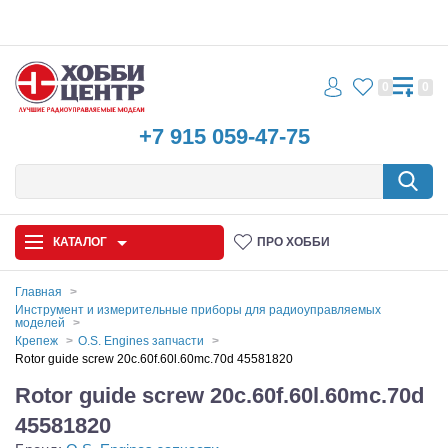
0
0
+7 915 059-47-75
КАТАЛОГ
ПРО ХОББИ
Главная
Инструмент и измерительные приборы для радиоуправляемых
моделей
Автомодели
Крепеж
O.S. Engines запчасти
Rotor guide screw 20c.60f.60l.60mc.70d 45581820
Запчасти и аксессуары
Rotor guide screw 20c.60f.60l.60mc.70d
Игрушки
45581820