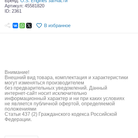
Бренд:
O.S. Engines запчасти
Самолеты
Артикул: 45581820
ID: 2361
Квадрокоптеры
В избранное
Судомодели
Конструкторы
Аппаратура и электроника
Аккумуляторы и батарейки
Внимание!
Внешний вид товара, комплектация и характеристики
Зарядные устройства и блоки питания
могут изменяться производителем
без предварительных уведомлений. Данный
Двигатели
интернет-сайт носит исключительно
информационный характер и ни при каких условиях
не является публичной офертой, определяемой
Технические жидкости
положениями
Статьи 437 (2) Гражданского кодекса Российской
Инструмент,измерительные приборы,расходники
Федерации.
Оптовая продажа запчастей для моделей