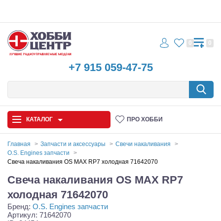
0
0
+7 915 059-47-75
КАТАЛОГ
ПРО ХОББИ
Главная
Запчасти и аксессуары
Свечи накаливания
O.S. Engines запчасти
Автомодели
Свеча накаливания OS MAX RP7 холодная 71642070
Свеча накаливания OS MAX RP7
Запчасти и аксессуары
холодная 71642070
Игрушки
Бренд:
O.S. Engines запчасти
Артикул: 71642070